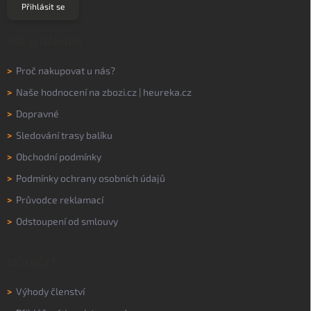
Přihlásit se
VŠE O NÁKUPU
>
Proč nakupovat u nás?
>
Naše hodnocení na
zbozi.cz
|
heureka.cz
>
Dopravné
>
Sledování trasy balíku
>
Obchodní podmínky
>
Podmínky ochrany osobních údajů
>
Průvodce reklamací
>
Odstoupení od smlouvy
MŮJ ÚČET
>
Výhody členství