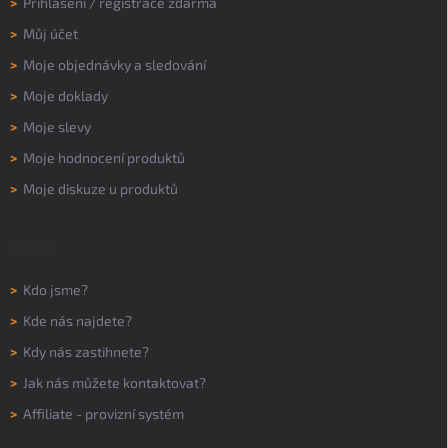
>
Přihlášení
/
registrace zdarma
>
Můj účet
>
Moje objednávky a sledování
>
Moje doklady
>
Moje slevy
>
Moje hodnocení produktů
>
Moje diskuze u produktů
O NÁS
>
Kdo jsme?
>
Kde nás najdete?
>
Kdy nás zastihnete?
>
Jak nás můžete kontaktovat?
>
Affiliate - provizní systém