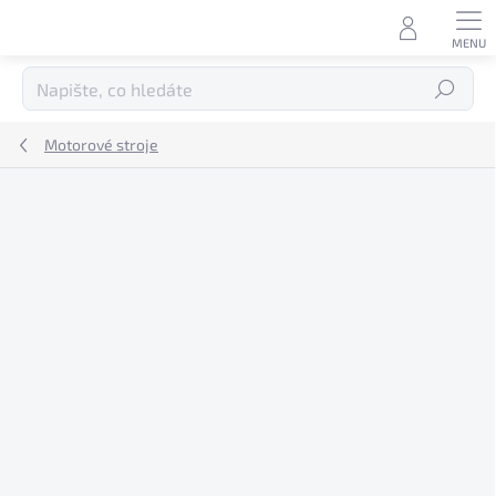
Přejít
na
obsah
Hledat
Motorové stroje