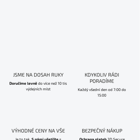
JSME NA DOSAH RUKY
KDYKOLIV RÁDI
PORADÍME
Doručíme levně
do více než 10 tis
výdejních míst
Každý všední den od 7:00 do
15:00
VÝHODNÉ CENY NA VŠE
BEZPEČNÝ NÁKUP
Je to tak.
S námi ušetříte
s
Ochrana plateb
3D Secure