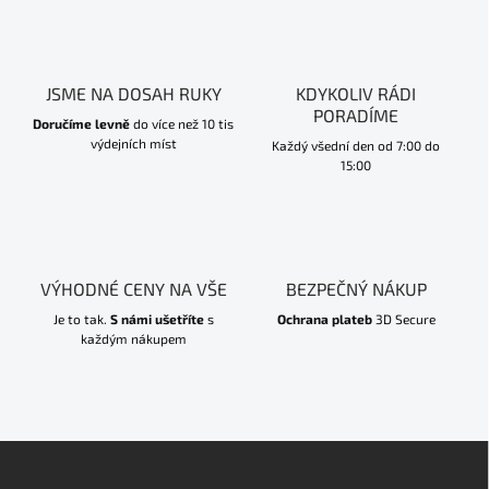
JSME NA DOSAH RUKY
KDYKOLIV RÁDI
PORADÍME
Doručíme levně
do více než 10 tis
výdejních míst
Každý všední den od 7:00 do
15:00
VÝHODNÉ CENY NA VŠE
BEZPEČNÝ NÁKUP
Je to tak.
S námi ušetříte
s
Ochrana plateb
3D Secure
každým nákupem
Z
á