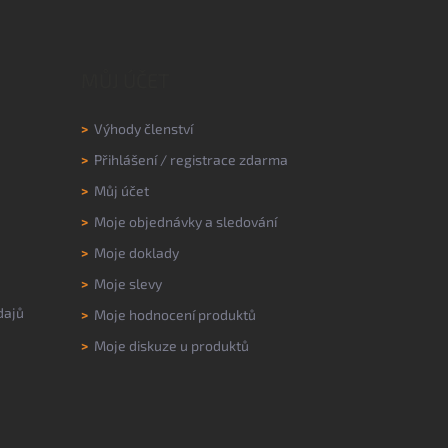
MŮJ ÚČET
>
Výhody členství
>
Přihlášení
/
registrace zdarma
>
Můj účet
>
Moje objednávky a sledování
>
Moje doklady
>
Moje slevy
dajů
>
Moje hodnocení produktů
>
Moje diskuze u produktů