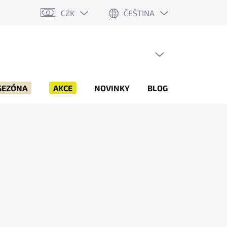
CZK
ČEŠTINA
PRÁZDNÝ KOŠÍK
NÁKUPNÍ
KOŠÍK
SEZÓNA
AKCE
NOVINKY
BLOG
ZNAČKY