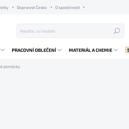
mínky
Dopravné Česko
O společnosti
Hledat
PRACOVNÍ OBLEČENÍ
MATERIÁL A CHEMIE
né pomůcky