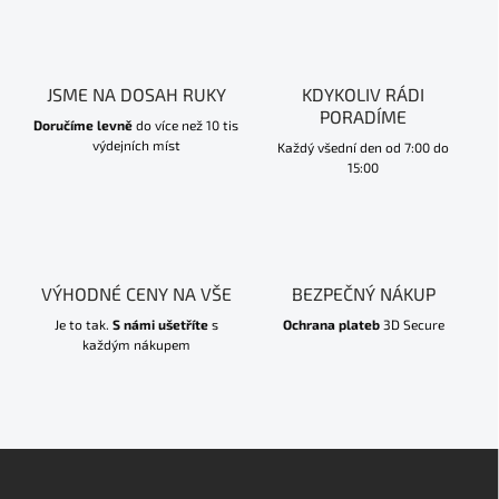
JSME NA DOSAH RUKY
KDYKOLIV RÁDI
PORADÍME
Doručíme levně
do více než 10 tis
výdejních míst
Každý všední den od 7:00 do
15:00
VÝHODNÉ CENY NA VŠE
BEZPEČNÝ NÁKUP
Je to tak.
S námi ušetříte
s
Ochrana plateb
3D Secure
každým nákupem
Z
á