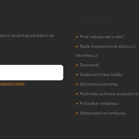
VŠE O NÁKUPU
mace o nových produktech na
>
Proč nakupovat u nás?
>
Naše hodnocení na
zbozi.cz
|
heureka.cz
>
Dopravné
>
Sledování trasy balíku
sobních údajů
>
Obchodní podmínky
>
Podmínky ochrany osobních ú
>
Průvodce reklamací
>
Odstoupení od smlouvy