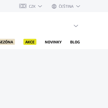
CZK
ČEŠTINA
PRÁZDNÝ KOŠÍK
NÁKUPNÍ
KOŠÍK
SEZÓNA
AKCE
NOVINKY
BLOG
ZNAČKY