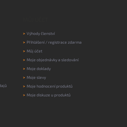
MŮJ ÚČET
>
Výhody členství
>
Přihlášení
/
registrace zdarma
>
Můj účet
>
Moje objednávky a sledování
>
Moje doklady
>
Moje slevy
dajů
>
Moje hodnocení produktů
>
Moje diskuze u produktů