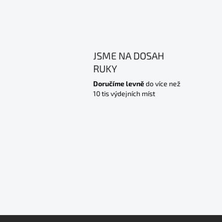
JSME NA DOSAH
RUKY
Doručíme levně
do více než
10 tis výdejních míst
Z