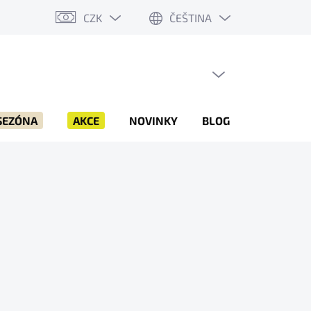
CZK
ČEŠTINA
PRÁZDNÝ KOŠÍK
NÁKUPNÍ
KOŠÍK
SEZÓNA
AKCE
NOVINKY
BLOG
ZNAČKY