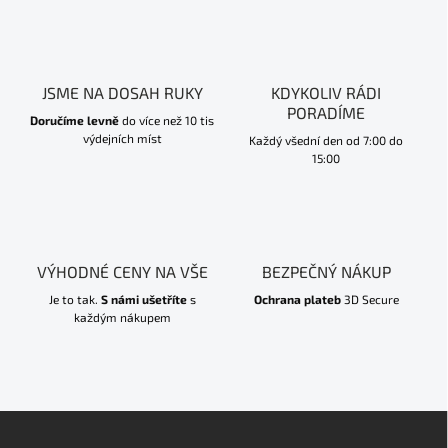
JSME NA DOSAH RUKY
KDYKOLIV RÁDI
PORADÍME
Doručíme levně
do více než 10 tis
výdejních míst
Každý všední den od 7:00 do
15:00
VÝHODNÉ CENY NA VŠE
BEZPEČNÝ NÁKUP
Je to tak.
S námi ušetříte
s
Ochrana plateb
3D Secure
každým nákupem
Z
á