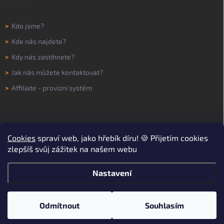
O NÁS
>
Kdo jsme?
>
Kde nás najdete?
>
Kdy nás zastihnete?
>
Jak nás můžete kontaktovat?
>
Affiliate - provizní systém
Cookies
spraví web, jako hřebík díru! 🍪 Přijetím cookies
zlepšíš svůj zážitek na našem webu
Nastavení
Copyright 2026
WORKNOW
. Všechna práva vyhrazena.
Upravit nastavení
cookies
Odmítnout
Souhlasím
Vytvořil Shoptet