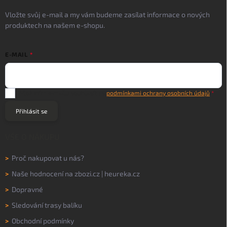
Vložte svůj e-mail a my vám budeme zasílat informace o nových
produktech na našem e-shopu.
E-MAIL
Vložením e-mailu souhlasíte s
podmínkami ochrany osobních údajů
Přihlásit se
VŠE O NÁKUPU
>
Proč nakupovat u nás?
>
Naše hodnocení na
zbozi.cz
|
heureka.cz
>
Dopravné
>
Sledování trasy balíku
>
Obchodní podmínky