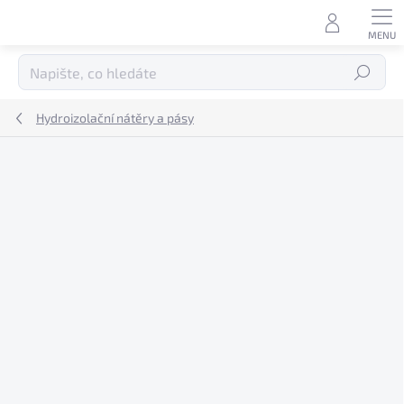
Přejít
na
obsah
Hledat
Hydroizolační nátěry a pásy