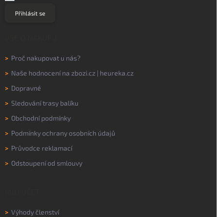
Přihlásit se
VŠE O NÁKUPU
>
Proč nakupovat u nás?
>
Naše hodnocení na
zbozi.cz
|
heureka.cz
>
Dopravné
>
Sledování trasy balíku
>
Obchodní podmínky
>
Podmínky ochrany osobních údajů
>
Průvodce reklamací
>
Odstoupení od smlouvy
MŮJ ÚČET
>
Výhody členství