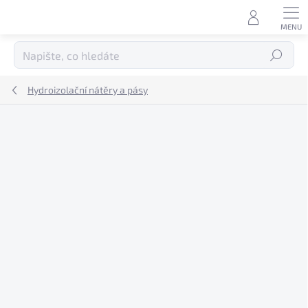
Přejít
na
obsah
Hledat
Hydroizolační nátěry a pásy