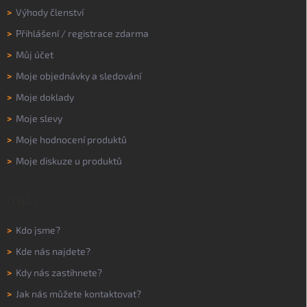
>
Výhody členství
>
Přihlášení
/
registrace zdarma
>
Můj účet
>
Moje objednávky a sledování
>
Moje doklady
>
Moje slevy
>
Moje hodnocení produktů
>
Moje diskuze u produktů
O NÁS
>
Kdo jsme?
>
Kde nás najdete?
>
Kdy nás zastihnete?
>
Jak nás můžete kontaktovat?