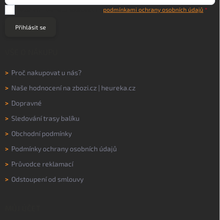
Vložením e-mailu souhlasíte s
podmínkami ochrany osobních údajů
Přihlásit se
VŠE O NÁKUPU
>
Proč nakupovat u nás?
>
Naše hodnocení na
zbozi.cz
|
heureka.cz
>
Dopravné
>
Sledování trasy balíku
>
Obchodní podmínky
>
Podmínky ochrany osobních údajů
>
Průvodce reklamací
>
Odstoupení od smlouvy
MŮJ ÚČET