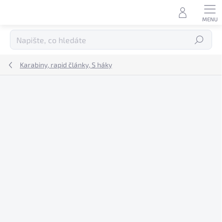
Přejít
na
obsah
Hledat
Karabiny, rapid články, S háky