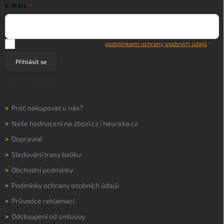
E-MAIL
Vložením e-mailu souhlasíte s
podmínkami ochrany osobních údajů
Přihlásit se
VŠE O NÁKUPU
>
Proč nakupovat u nás?
>
Naše hodnocení na
zbozi.cz
|
heureka.cz
>
Dopravné
>
Sledování trasy balíku
>
Obchodní podmínky
>
Podmínky ochrany osobních údajů
>
Průvodce reklamací
>
Odstoupení od smlouvy