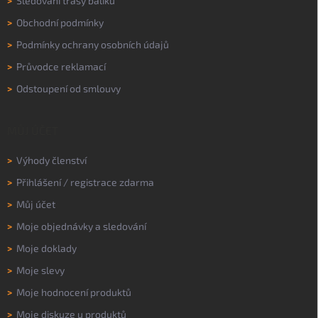
>
Sledování trasy balíku
>
Obchodní podmínky
>
Podmínky ochrany osobních údajů
>
Průvodce reklamací
>
Odstoupení od smlouvy
MŮJ ÚČET
>
Výhody členství
>
Přihlášení
/
registrace zdarma
>
Můj účet
>
Moje objednávky a sledování
>
Moje doklady
>
Moje slevy
>
Moje hodnocení produktů
>
Moje diskuze u produktů