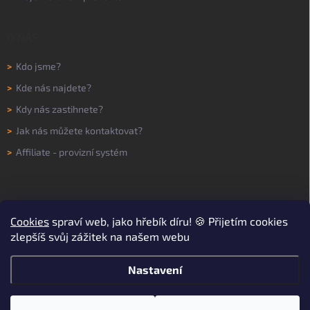
O NÁS
>
Kdo jsme?
>
Kde nás najdete?
>
Kdy nás zastihnete?
>
Jak nás můžete kontaktovat?
>
Affiliate - provizní systém
Cookies
spraví web, jako hřebík díru! 🍪 Přijetím cookies
zlepšíš svůj zážitek na našem webu
Nastavení
Copyright 2026
WORKNOW
. Všechna práva vyhrazena.
Upravit nastavení
cookies