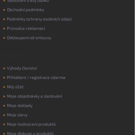
>
Sledování trasy balíku
>
Obchodní podmínky
>
Podmínky ochrany osobních údajů
>
Průvodce reklamací
>
Odstoupení od smlouvy
MŮJ ÚČET
>
Výhody členství
>
Přihlášení
/
registrace zdarma
>
Můj účet
>
Moje objednávky a sledování
>
Moje doklady
>
Moje slevy
>
Moje hodnocení produktů
>
Moje diskuze u produktů