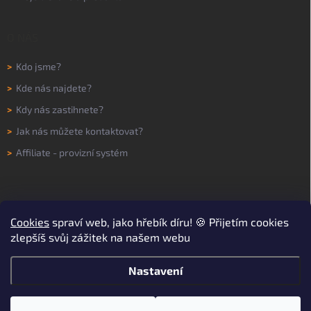
O NÁS
>
Kdo jsme?
>
Kde nás najdete?
>
Kdy nás zastihnete?
>
Jak nás můžete kontaktovat?
>
Affiliate - provizní systém
Cookies
spraví web, jako hřebík díru! 🍪 Přijetím cookies
zlepšíš svůj zážitek na našem webu
Nastavení
Copyright 2026
WORKNOW
. Všechna práva vyhrazena.
Upravit nastavení
cookies