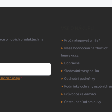
VŠE O NÁKUPU
mace o nových produktech na
>
Proč nakupovat u nás?
>
Naše hodnocení na
zbozi.cz
|
heureka.cz
>
Dopravné
>
Sledování trasy balíku
sobních údajů
>
Obchodní podmínky
>
Podmínky ochrany osobních ú
>
Průvodce reklamací
>
Odstoupení od smlouvy