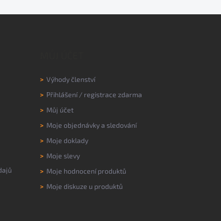
MŮJ ÚČET
>
Výhody členství
>
Přihlášení
/
registrace zdarma
>
Můj účet
>
Moje objednávky a sledování
>
Moje doklady
>
Moje slevy
dajů
>
Moje hodnocení produktů
>
Moje diskuze u produktů