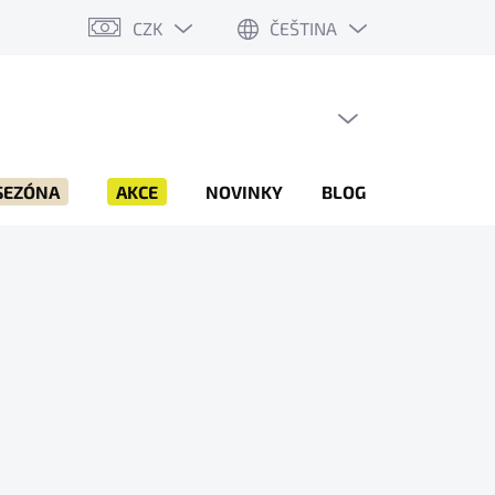
CZK
ČEŠTINA
PRÁZDNÝ KOŠÍK
NÁKUPNÍ
KOŠÍK
SEZÓNA
AKCE
NOVINKY
BLOG
ZNAČKY