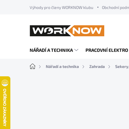
Přejít
Výhody pro členy WORKNOW klubu
Obchodní pod
na
obsah
NÁŘADÍ A TECHNIKA
PRACOVNÍ ELEKTRO
Domů
Nářadí a technika
Zahrada
Sekery,