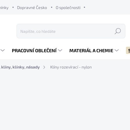
mínky
Dopravné Česko
O společnosti
Hledat
PRACOVNÍ OBLEČENÍ
MATERIÁL A CHEMIE
 klíny, klínky, násady
Klíny rozevírací - nylon