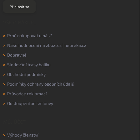
Přihlásit se
VŠE O NÁKUPU
>
Proč nakupovat u nás?
>
Naše hodnocení na
zbozi.cz
|
heureka.cz
>
Dopravné
>
Sledování trasy balíku
>
Obchodní podmínky
>
Podmínky ochrany osobních údajů
>
Průvodce reklamací
>
Odstoupení od smlouvy
MŮJ ÚČET
>
Výhody členství