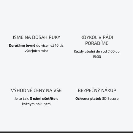
JSME NA DOSAH RUKY
KDYKOLIV RÁDI
PORADÍME
Doručíme levně
do více než 10 tis
výdejních míst
Každý všední den od 7:00 do
15:00
VÝHODNÉ CENY NA VŠE
BEZPEČNÝ NÁKUP
Je to tak.
S námi ušetříte
s
Ochrana plateb
3D Secure
každým nákupem