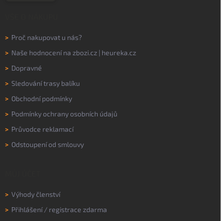
VŠE O NÁKUPU
>
Proč nakupovat u nás?
>
Naše hodnocení na
zbozi.cz
|
heureka.cz
>
Dopravné
>
Sledování trasy balíku
>
Obchodní podmínky
>
Podmínky ochrany osobních údajů
>
Průvodce reklamací
>
Odstoupení od smlouvy
MŮJ ÚČET
>
Výhody členství
>
Přihlášení
/
registrace zdarma