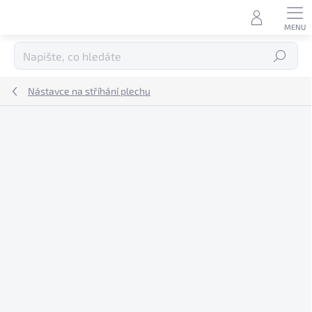
Přejít
na
obsah
Hledat
Nástavce na stříhání plechu