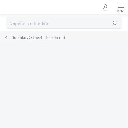
Přejít
na
obsah
Hledat
Doplňkový stavební sortiment