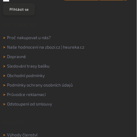
Přihlásit se
VŠE O NÁKUPU
>
Proč nakupovat u nás?
>
Naše hodnocení na
zbozi.cz
|
heureka.cz
>
Dopravné
>
Sledování trasy balíku
>
Obchodní podmínky
>
Podmínky ochrany osobních údajů
>
Průvodce reklamací
>
Odstoupení od smlouvy
MŮJ ÚČET
>
Výhody členství