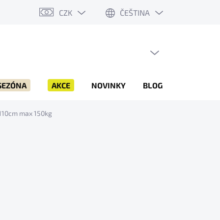
CZK
ČEŠTINA
PRÁZDNÝ KOŠÍK
NÁKUPNÍ
KOŠÍK
SEZÓNA
AKCE
NOVINKY
BLOG
ZNAČKY
-110cm max 150kg