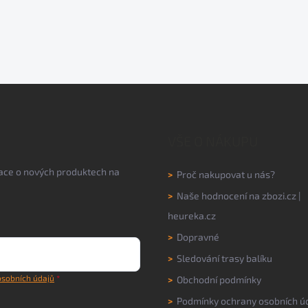
VŠE O NÁKUPU
mace o nových produktech na
>
Proč nakupovat u nás?
>
Naše hodnocení na
zbozi.cz
|
heureka.cz
>
Dopravné
>
Sledování trasy balíku
sobních údajů
>
Obchodní podmínky
>
Podmínky ochrany osobních ú