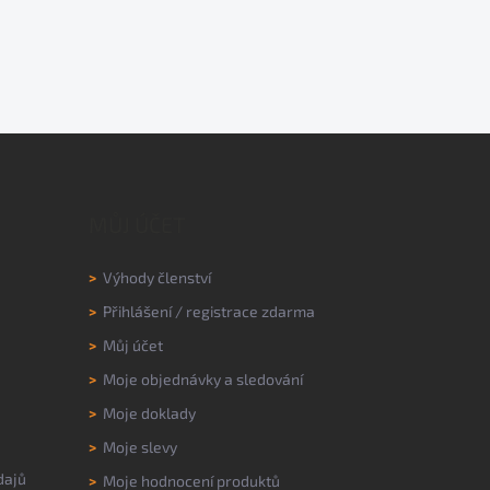
MŮJ ÚČET
>
Výhody členství
>
Přihlášení
/
registrace zdarma
>
Můj účet
>
Moje objednávky a sledování
>
Moje doklady
>
Moje slevy
dajů
>
Moje hodnocení produktů