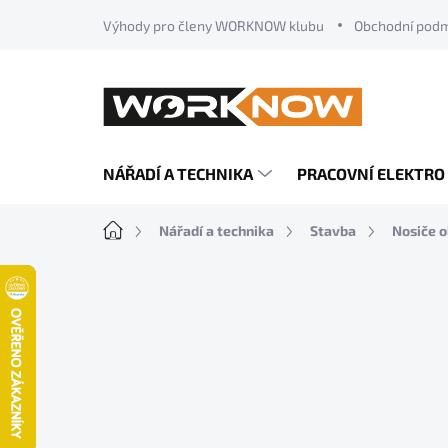
Přejít
Výhody pro členy WORKNOW klubu
Obchodní pod
na
obsah
NÁŘADÍ A TECHNIKA
PRACOVNÍ ELEKTRO
Domů
Nářadí a technika
Stavba
Nosiče o