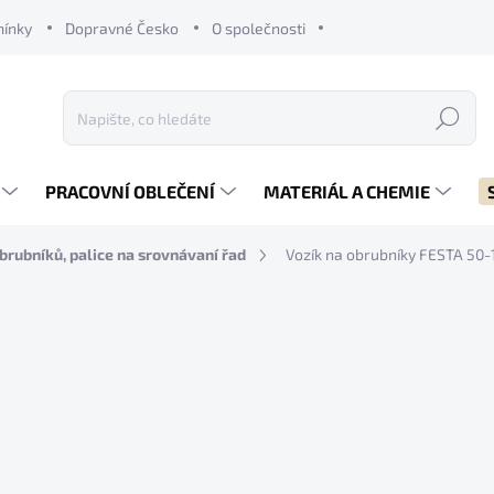
mínky
Dopravné Česko
O společnosti
Hledat
PRACOVNÍ OBLEČENÍ
MATERIÁL A CHEMIE
brubníků, palice na srovnávaní řad
Vozík na obrubníky FESTA 50