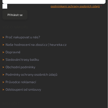
Vložením e-mailu souhlasíte s
podmínkami ochrany osobních údajů
Přihlásit se
VŠE O NÁKUPU
>
Proč nakupovat u nás?
>
Naše hodnocení na
zbozi.cz
|
heureka.cz
>
Dopravné
>
Sledování trasy balíku
>
Obchodní podmínky
>
Podmínky ochrany osobních údajů
>
Průvodce reklamací
>
Odstoupení od smlouvy
MŮJ ÚČET