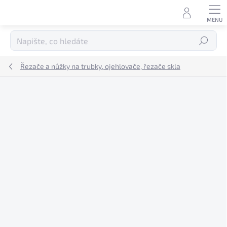
Přejít
na
obsah
Hledat
Řezače a nůžky na trubky, ojehlovače, řezače skla