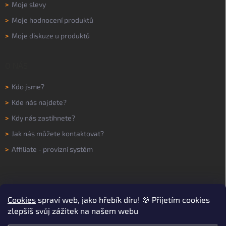
>
Moje slevy
>
Moje hodnocení produktů
>
Moje diskuze u produktů
O NÁS
>
Kdo jsme?
>
Kde nás najdete?
>
Kdy nás zastihnete?
>
Jak nás můžete kontaktovat?
>
Affiliate - provizní systém
Cookies
spraví web, jako hřebík díru! 🍪 Přijetím cookies
zlepšíš svůj zážitek na našem webu