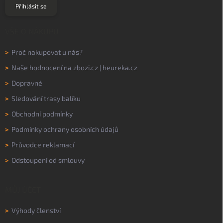
Přihlásit se
VŠE O NÁKUPU
>
Proč nakupovat u nás?
>
Naše hodnocení na
zbozi.cz
|
heureka.cz
>
Dopravné
>
Sledování trasy balíku
>
Obchodní podmínky
>
Podmínky ochrany osobních údajů
>
Průvodce reklamací
>
Odstoupení od smlouvy
MŮJ ÚČET
>
Výhody členství