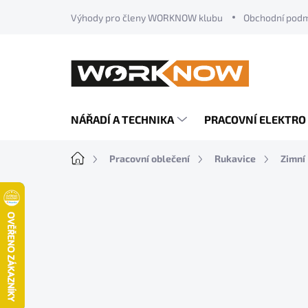
Přejít
Výhody pro členy WORKNOW klubu
Obchodní pod
na
obsah
NÁŘADÍ A TECHNIKA
PRACOVNÍ ELEKTRO
Domů
Pracovní oblečení
Rukavice
Zimní