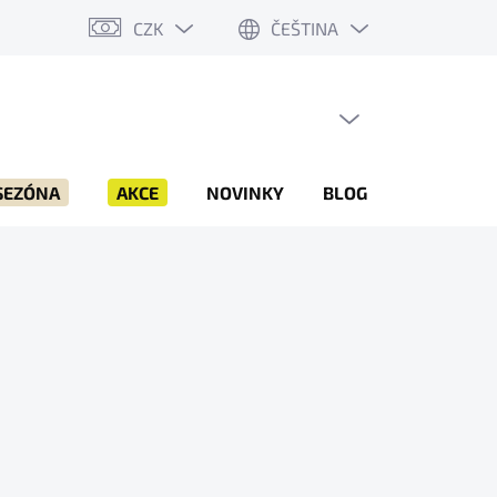
CZK
ČEŠTINA
PRÁZDNÝ KOŠÍK
NÁKUPNÍ
KOŠÍK
SEZÓNA
AKCE
NOVINKY
BLOG
ZNAČKY