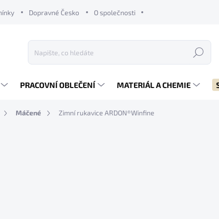
mínky
Dopravné Česko
O společnosti
Hledat
PRACOVNÍ OBLEČENÍ
MATERIÁL A CHEMIE
Máčené
Zimní rukavice ARDON®Winfine