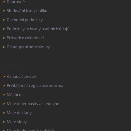
>
Dopravné
>
Sledování trasy balíku
>
Obchodní podmínky
>
Podmínky ochrany osobních údajů
>
Průvodce reklamací
>
Odstoupení od smlouvy
MŮJ ÚČET
>
Výhody členství
>
Přihlášení
/
registrace zdarma
>
Můj účet
>
Moje objednávky a sledování
>
Moje doklady
>
Moje slevy
>
Moje hodnocení produktů