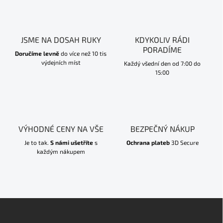
JSME NA DOSAH RUKY
KDYKOLIV RÁDI
PORADÍME
Doručíme levně
do více než 10 tis
výdejních míst
Každý všední den od 7:00 do
15:00
VÝHODNÉ CENY NA VŠE
BEZPEČNÝ NÁKUP
Je to tak.
S námi ušetříte
s
Ochrana plateb
3D Secure
každým nákupem
Z
á