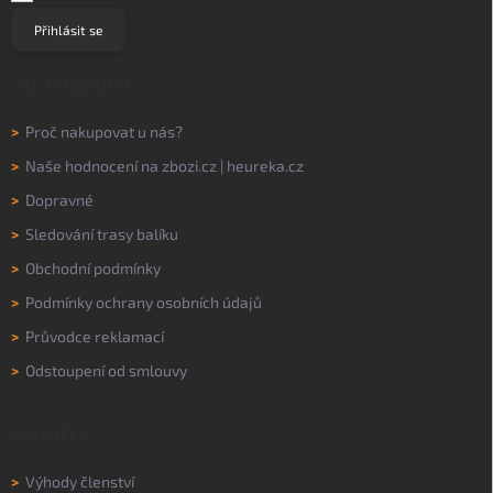
Přihlásit se
VŠE O NÁKUPU
>
Proč nakupovat u nás?
>
Naše hodnocení na
zbozi.cz
|
heureka.cz
>
Dopravné
>
Sledování trasy balíku
>
Obchodní podmínky
>
Podmínky ochrany osobních údajů
>
Průvodce reklamací
>
Odstoupení od smlouvy
MŮJ ÚČET
>
Výhody členství