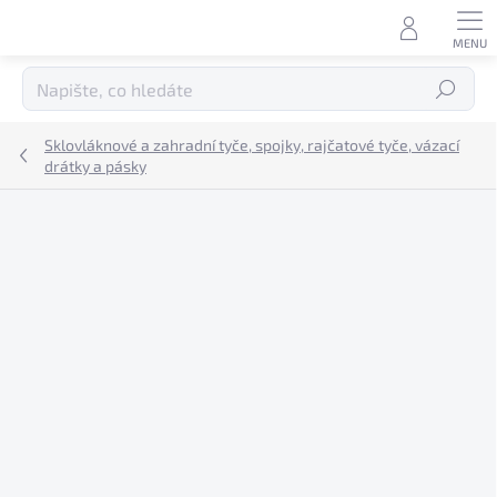
Přejít
na
obsah
Hledat
Sklovláknové a zahradní tyče, spojky, rajčatové tyče, vázací
drátky a pásky