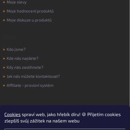
>
Moje slevy
>
Moje hodnocení produktů
>
Moje diskuze u produktů
O NÁS
>
Kdo jsme?
>
Kde nás najdete?
>
Kdy nás zastihnete?
>
Jak nás můžete kontaktovat?
>
Affiliate - provizní systém
Cookies
spraví web, jako hřebík díru! 🍪 Přijetím cookies
zlepšíš svůj zážitek na našem webu