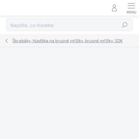
Přejít
na
obsah
Hledat
Škrabáky, hladítka na brusné mřížky, brusné mřížky, SDK