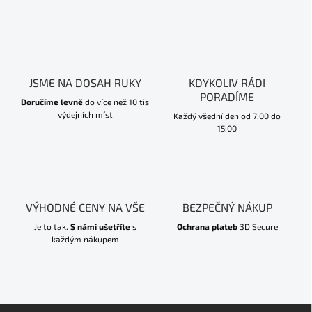
JSME NA DOSAH RUKY
KDYKOLIV RÁDI
PORADÍME
Doručíme levně
do více než 10 tis
výdejních míst
Každý všední den od 7:00 do
15:00
VÝHODNÉ CENY NA VŠE
BEZPEČNÝ NÁKUP
Je to tak.
S námi ušetříte
s
Ochrana plateb
3D Secure
každým nákupem
Z