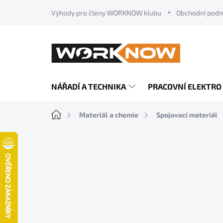
Přejít
Výhody pro členy WORKNOW klubu
Obchodní pod
na
obsah
NÁŘADÍ A TECHNIKA
PRACOVNÍ ELEKTRO
Domů
Materiál a chemie
Spojovací materiál