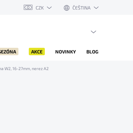
CZK
ČEŠTINA
PRÁZDNÝ KOŠÍK
NÁKUPNÍ
KOŠÍK
SEZÓNA
AKCE
NOVINKY
BLOG
ZNAČKY
na W2, 16-27mm, nerez A2