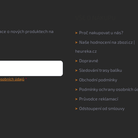
VŠE O NÁKUPU
mace o nových produktech na
>
Proč nakupovat u nás?
>
Naše hodnocení na
zbozi.cz
|
heureka.cz
>
Dopravné
>
Sledování trasy balíku
sobních údajů
>
Obchodní podmínky
>
Podmínky ochrany osobních ú
>
Průvodce reklamací
>
Odstoupení od smlouvy