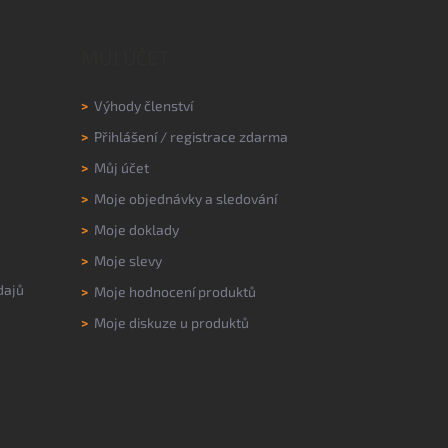
MŮJ ÚČET
>
Výhody členství
>
Přihlášení
/
registrace zdarma
>
Můj účet
>
Moje objednávky a sledování
>
Moje doklady
>
Moje slevy
dajů
>
Moje hodnocení produktů
>
Moje diskuze u produktů