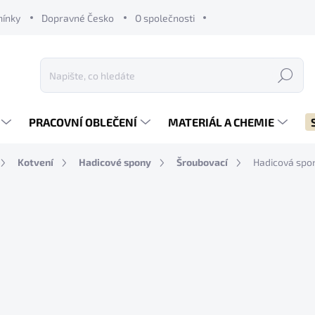
mínky
Dopravné Česko
O společnosti
Hledat
PRACOVNÍ OBLEČENÍ
MATERIÁL A CHEMIE
Kotvení
Hadicové spony
Šroubovací
Hadicová spo