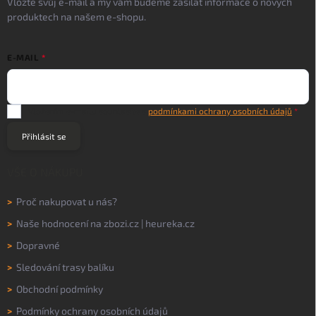
Vložte svůj e-mail a my vám budeme zasílat informace o nových
produktech na našem e-shopu.
E-MAIL
Vložením e-mailu souhlasíte s
podmínkami ochrany osobních údajů
Přihlásit se
VŠE O NÁKUPU
>
Proč nakupovat u nás?
>
Naše hodnocení na
zbozi.cz
|
heureka.cz
>
Dopravné
>
Sledování trasy balíku
>
Obchodní podmínky
>
Podmínky ochrany osobních údajů