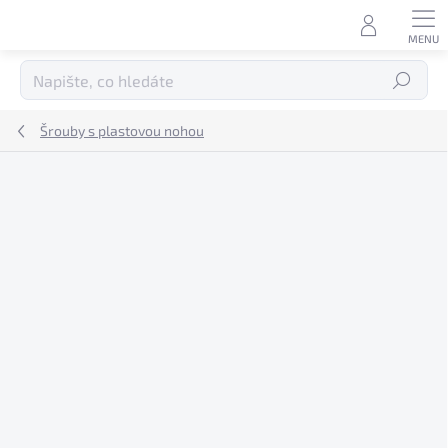
Přejít
na
obsah
Hledat
Šrouby s plastovou nohou