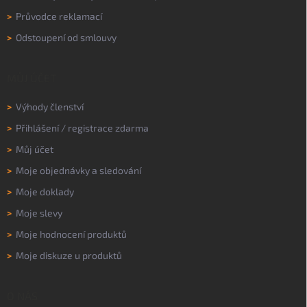
>
Průvodce reklamací
>
Odstoupení od smlouvy
MŮJ ÚČET
>
Výhody členství
>
Přihlášení
/
registrace zdarma
>
Můj účet
>
Moje objednávky a sledování
>
Moje doklady
>
Moje slevy
>
Moje hodnocení produktů
>
Moje diskuze u produktů
O NÁS