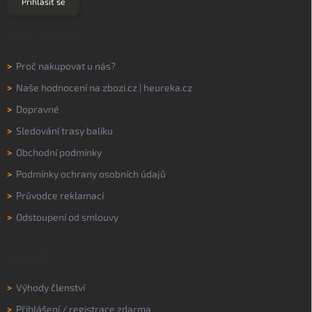
Přihlásit se
VŠE O NÁKUPU
>
Proč nakupovat u nás?
>
Naše hodnocení na
zbozi.cz
|
heureka.cz
>
Dopravné
>
Sledování trasy balíku
>
Obchodní podmínky
>
Podmínky ochrany osobních údajů
>
Průvodce reklamací
>
Odstoupení od smlouvy
MŮJ ÚČET
>
Výhody členství
>
Přihlášení
/
registrace zdarma