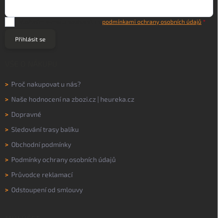
Vložením e-mailu souhlasíte s
podmínkami ochrany osobních údajů
Přihlásit se
VŠE O NÁKUPU
>
Proč nakupovat u nás?
>
Naše hodnocení na
zbozi.cz
|
heureka.cz
>
Dopravné
>
Sledování trasy balíku
>
Obchodní podmínky
>
Podmínky ochrany osobních údajů
>
Průvodce reklamací
>
Odstoupení od smlouvy