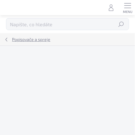
Přejít
na
obsah
Hledat
Popisovače a spreje