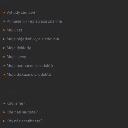
MŮJ ÚČET
>
Výhody členství
>
Přihlášení
/
registrace zdarma
>
Můj účet
>
Moje objednávky a sledování
>
Moje doklady
>
Moje slevy
>
Moje hodnocení produktů
>
Moje diskuze u produktů
O NÁS
>
Kdo jsme?
>
Kde nás najdete?
>
Kdy nás zastihnete?