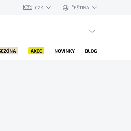
CZK
ČEŠTINA
PRÁZDNÝ KOŠÍK
NÁKUPNÍ
KOŠÍK
SEZÓNA
AKCE
NOVINKY
BLOG
ZNAČKY