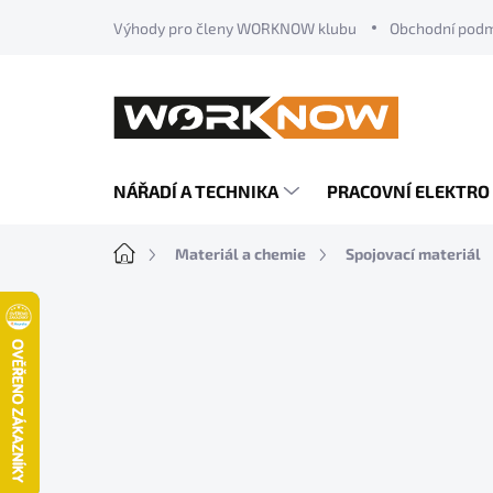
Přejít
Výhody pro členy WORKNOW klubu
Obchodní pod
na
obsah
NÁŘADÍ A TECHNIKA
PRACOVNÍ ELEKTRO
Domů
Materiál a chemie
Spojovací materiál