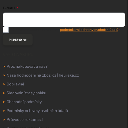
E-MAIL
Vložením e-mailu souhlasíte s
podmínkami ochrany osobních údajů
Přihlásit se
VŠE O NÁKUPU
>
Proč nakupovat u nás?
>
Naše hodnocení na
zbozi.cz
|
heureka.cz
>
Dopravné
>
Sledování trasy balíku
>
Obchodní podmínky
>
Podmínky ochrany osobních údajů
>
Průvodce reklamací