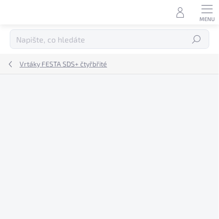
Přejít
na
obsah
Hledat
Vrtáky FESTA SDS+ čtyřbřité