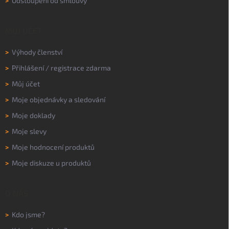
>
Odstoupení od smlouvy
MŮJ ÚČET
>
Výhody členství
>
Přihlášení
/
registrace zdarma
>
Můj účet
>
Moje objednávky a sledování
>
Moje doklady
>
Moje slevy
>
Moje hodnocení produktů
>
Moje diskuze u produktů
O NÁS
>
Kdo jsme?