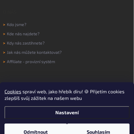
O NÁS
>
Kdo jsme?
>
Kde nás najdete?
>
Kdy nás zastihnete?
>
Jak nás můžete kontaktovat?
>
Affiliate - provizní systém
Cookies
spraví web, jako hřebík díru! 🍪 Přijetím cookies
zlepšíš svůj zážitek na našem webu
Nastavení
Copyright 2026
WORKNOW
. Všechna práva vyhrazena.
Upravit nastavení
cookies
Odmítnout
Souhlasím