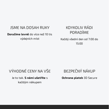
JSME NA DOSAH RUKY
KDYKOLIV RÁDI
PORADÍME
Doručíme levně
do více než 10 tis
výdejních míst
Každý všední den od 7:00 do
15:00
VÝHODNÉ CENY NA VŠE
BEZPEČNÝ NÁKUP
Je to tak.
S námi ušetříte
s
Ochrana plateb
3D Secure
každým nákupem
Z