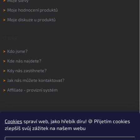
>
Moje slevy
>
Moje hodnocení produktů
>
Moje diskuze u produktů
O NÁS
>
Kdo jsme?
>
Kde nás najdete?
>
Kdy nás zastihnete?
>
Jak nás můžete kontaktovat?
>
Affiliate - provizní systém
Cookies
spraví web, jako hřebík díru! 🍪 Přijetím cookies
zlepšíš svůj zážitek na našem webu