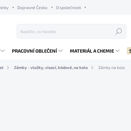
mínky
Dopravné Česko
O společnosti
Hledat
PRACOVNÍ OBLEČENÍ
MATERIÁL A CHEMIE
st
Zámky - vložky, visací, kódové, na kolo
Zámky na kolo