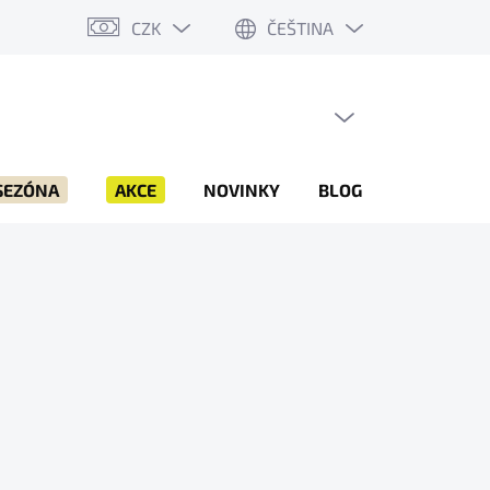
CZK
ČEŠTINA
PRÁZDNÝ KOŠÍK
NÁKUPNÍ
KOŠÍK
SEZÓNA
AKCE
NOVINKY
BLOG
ZNAČKY