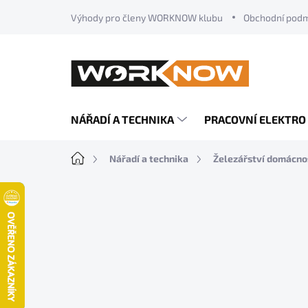
Přejít
Výhody pro členy WORKNOW klubu
Obchodní pod
na
obsah
NÁŘADÍ A TECHNIKA
PRACOVNÍ ELEKTRO
Domů
Nářadí a technika
Železářství domácno