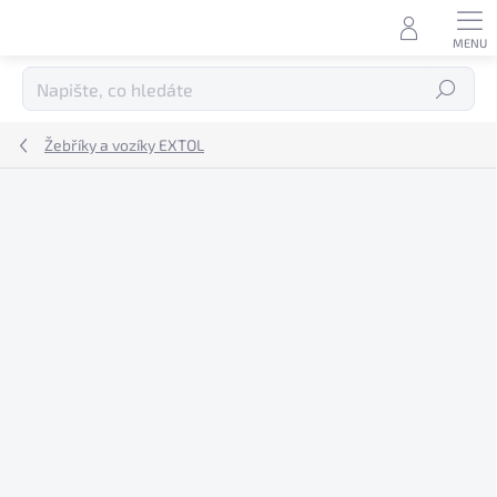
Přejít
na
obsah
Hledat
Žebříky a vozíky EXTOL