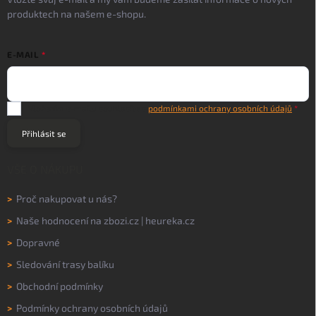
produktech na našem e-shopu.
E-MAIL
Vložením e-mailu souhlasíte s
podmínkami ochrany osobních údajů
Přihlásit se
VŠE O NÁKUPU
>
Proč nakupovat u nás?
>
Naše hodnocení na
zbozi.cz
|
heureka.cz
>
Dopravné
>
Sledování trasy balíku
>
Obchodní podmínky
>
Podmínky ochrany osobních údajů