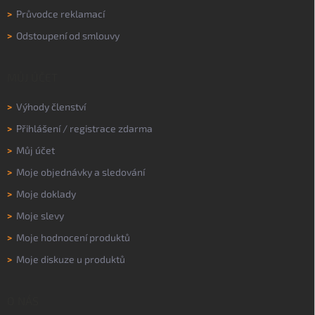
>
Průvodce reklamací
>
Odstoupení od smlouvy
MŮJ ÚČET
>
Výhody členství
>
Přihlášení
/
registrace zdarma
>
Můj účet
>
Moje objednávky a sledování
>
Moje doklady
>
Moje slevy
>
Moje hodnocení produktů
>
Moje diskuze u produktů
O NÁS