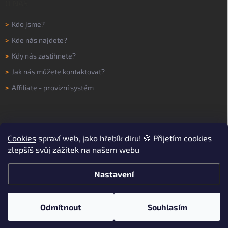
O NÁS
>
Kdo jsme?
>
Kde nás najdete?
>
Kdy nás zastihnete?
>
Jak nás můžete kontaktovat?
>
Affiliate - provizní systém
Cookies
spraví web, jako hřebík díru! 🍪 Přijetím cookies
zlepšíš svůj zážitek na našem webu
Nastavení
Copyright 2026
WORKNOW
. Všechna práva vyhrazena.
Upravit nastavení
cookies
Odmítnout
Souhlasím
Vytvořil Shoptet