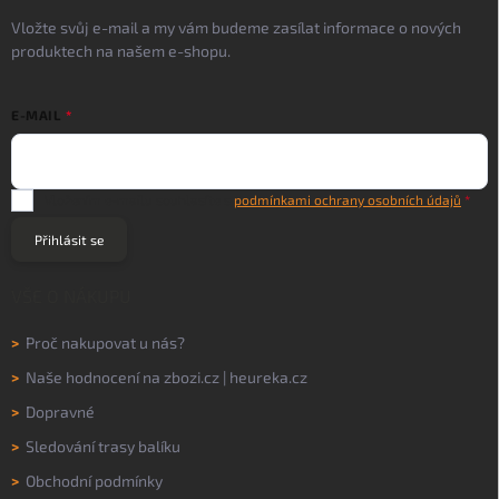
Vložte svůj e-mail a my vám budeme zasílat informace o nových
produktech na našem e-shopu.
E-MAIL
Vložením e-mailu souhlasíte s
podmínkami ochrany osobních údajů
Přihlásit se
VŠE O NÁKUPU
>
Proč nakupovat u nás?
>
Naše hodnocení na
zbozi.cz
|
heureka.cz
>
Dopravné
>
Sledování trasy balíku
>
Obchodní podmínky