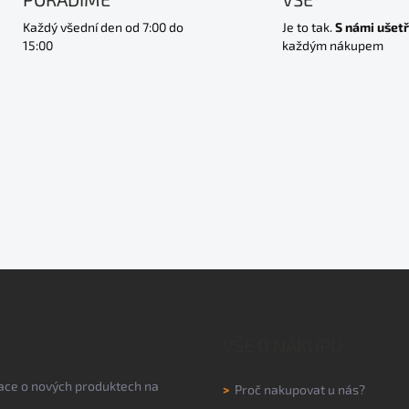
Každý všední den od 7:00 do
Je to tak.
S námi ušetř
15:00
každým nákupem
VŠE O NÁKUPU
mace o nových produktech na
>
Proč nakupovat u nás?