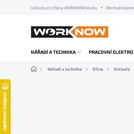
Přejít
Výhody pro členy WORKNOW klubu
Obchodní pod
na
obsah
NÁŘADÍ A TECHNIKA
PRACOVNÍ ELEKTRO
Domů
Nářadí a technika
Dílna
Kotouče