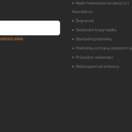
>
Naše hodnocení na
zbozi.cz
|
heureka.cz
>
Dopravné
>
Sledování trasy balíku
sobních údajů
>
Obchodní podmínky
>
Podmínky ochrany osobních ú
>
Průvodce reklamací
>
Odstoupení od smlouvy