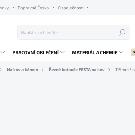
mínky
Dopravné Česko
O společnosti
Hledat
PRACOVNÍ OBLEČENÍ
MATERIÁL A CHEMIE
Na kov a kámen
Řezné kotouče FESTA na kov
115mm řez