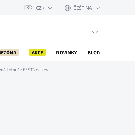
CZK
ČEŠTINA
PRÁZDNÝ KOŠÍK
NÁKUPNÍ
KOŠÍK
SEZÓNA
AKCE
NOVINKY
BLOG
ZNAČKY
né kotouče FESTA na kov