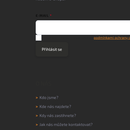
E-MAIL
Vložením e-mailu souhlasíte s
podmínkami ochrany o
Přihlásit se
O NÁS
>
Kdo jsme?
>
Kde nás najdete?
>
Kdy nás zastihnete?
>
Jak nás můžete kontaktovat?