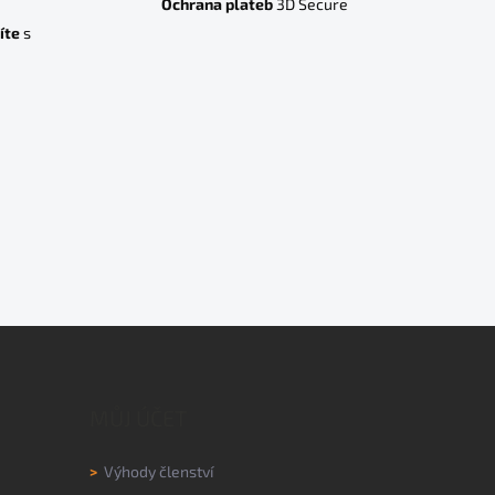
Ochrana plateb
3D Secure
íte
s
MŮJ ÚČET
>
Výhody členství