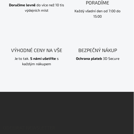
PORADÍME
Doručíme levně
do více než 10 tis
výdejních míst
Každý všední den od 7:00 do
15:00
VÝHODNÉ CENY NA VŠE
BEZPEČNÝ NÁKUP
Je to tak.
S námi ušetříte
s
Ochrana plateb
3D Secure
každým nákupem
Z
á
p
a
t
í
ODEBÍRAT NEWSLETTER