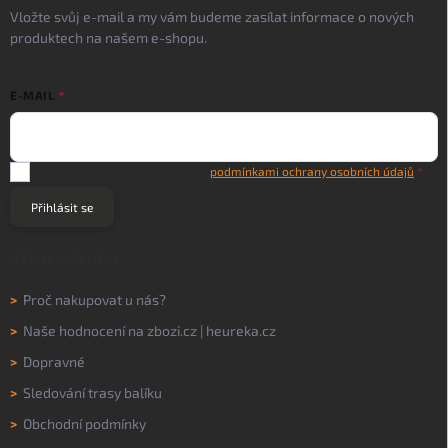
Vložte svůj e-mail a my vám budeme zasílat informace o nových
produktech na našem e-shopu.
E-MAIL
Vložením e-mailu souhlasíte s
podmínkami ochrany osobních údajů
Přihlásit se
VŠE O NÁKUPU
>
Proč nakupovat u nás?
>
Naše hodnocení na
zbozi.cz
|
heureka.cz
>
Dopravné
>
Sledování trasy balíku
>
Obchodní podmínky