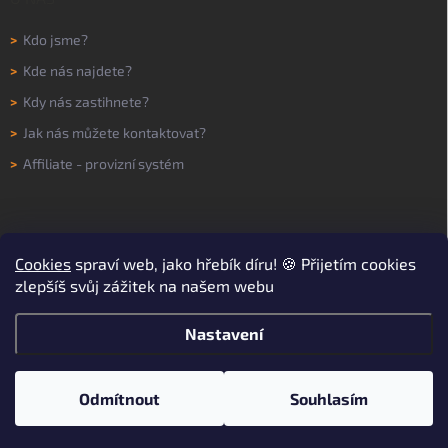
>
Kdo jsme?
>
Kde nás najdete?
>
Kdy nás zastihnete?
>
Jak nás můžete kontaktovat?
>
Affiliate - provizní systém
Cookies
spraví web, jako hřebík díru! 🍪 Přijetím cookies
zlepšíš svůj zážitek na našem webu
Nastavení
Copyright 2026
WORKNOW
. Všechna práva vyhrazena.
Upravit nastavení
cookies
Odmítnout
Souhlasím
Vytvořil Shoptet