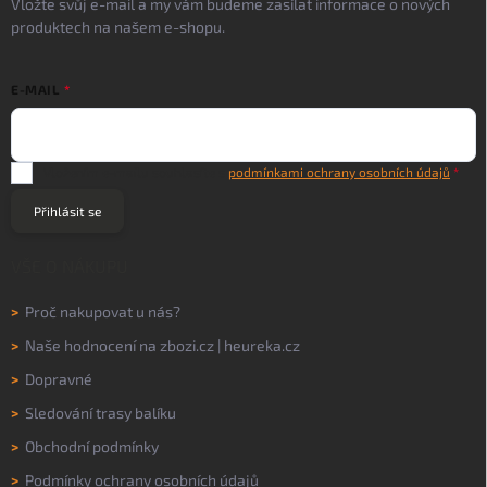
Vložte svůj e-mail a my vám budeme zasílat informace o nových
produktech na našem e-shopu.
E-MAIL
Vložením e-mailu souhlasíte s
podmínkami ochrany osobních údajů
Přihlásit se
VŠE O NÁKUPU
>
Proč nakupovat u nás?
>
Naše hodnocení na
zbozi.cz
|
heureka.cz
>
Dopravné
>
Sledování trasy balíku
>
Obchodní podmínky
>
Podmínky ochrany osobních údajů