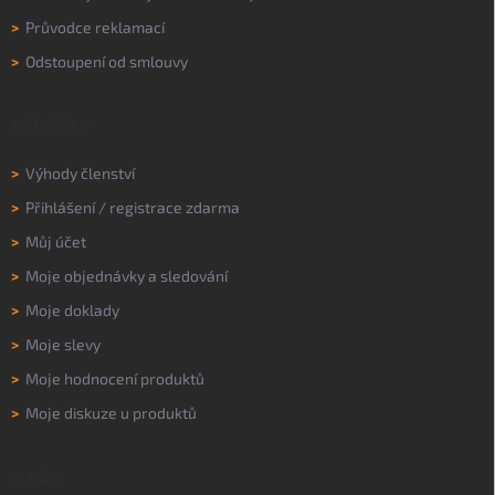
>
Průvodce reklamací
>
Odstoupení od smlouvy
MŮJ ÚČET
>
Výhody členství
>
Přihlášení
/
registrace zdarma
>
Můj účet
>
Moje objednávky a sledování
>
Moje doklady
>
Moje slevy
>
Moje hodnocení produktů
>
Moje diskuze u produktů
O NÁS