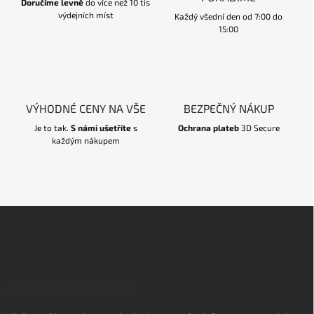
Doručíme levně
do více než 10 tis
výdejních míst
Každý všední den od 7:00 do
15:00
VÝHODNÉ CENY NA VŠE
BEZPEČNÝ NÁKUP
Je to tak.
S námi ušetříte
s
Ochrana plateb
3D Secure
každým nákupem
Z
á
p
a
t
í
ODEBÍRAT NEWSLETTER