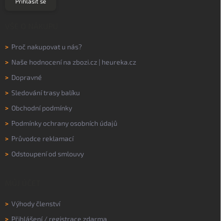
Přihlásit se
VŠE O NÁKUPU
>
Proč nakupovat u nás?
>
Naše hodnocení na
zbozi.cz
|
heureka.cz
>
Dopravné
>
Sledování trasy balíku
>
Obchodní podmínky
>
Podmínky ochrany osobních údajů
>
Průvodce reklamací
>
Odstoupení od smlouvy
MŮJ ÚČET
>
Výhody členství
>
Přihlášení
/
registrace zdarma