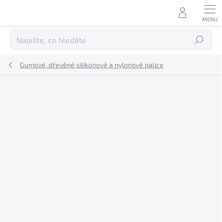
Přejít
na
obsah
Hledat
Gumové, dřevěné,silikonové a nylonové palice