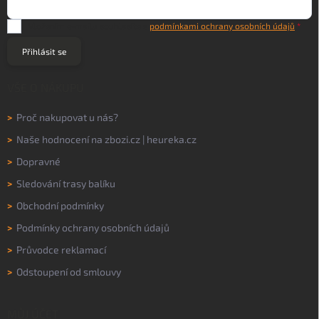
Vložením e-mailu souhlasíte s
podmínkami ochrany osobních údajů
Přihlásit se
VŠE O NÁKUPU
>
Proč nakupovat u nás?
>
Naše hodnocení na
zbozi.cz
|
heureka.cz
>
Dopravné
>
Sledování trasy balíku
>
Obchodní podmínky
>
Podmínky ochrany osobních údajů
>
Průvodce reklamací
>
Odstoupení od smlouvy
MŮJ ÚČET