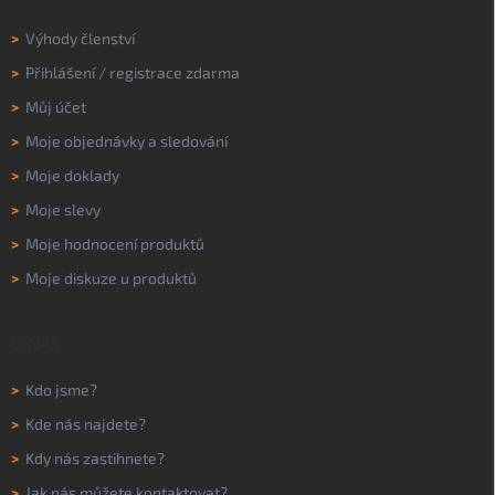
>
Výhody členství
>
Přihlášení
/
registrace zdarma
>
Můj účet
>
Moje objednávky a sledování
>
Moje doklady
>
Moje slevy
>
Moje hodnocení produktů
>
Moje diskuze u produktů
O NÁS
>
Kdo jsme?
>
Kde nás najdete?
>
Kdy nás zastihnete?
>
Jak nás můžete kontaktovat?