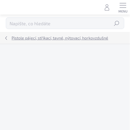
Přejít
na
obsah
Hledat
Pistole pájecí, stříkací, tavné, nýtovací, horkovzdušné