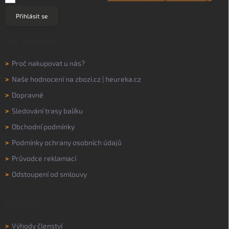
Přihlásit se
VŠE O NÁKUPU
>
Proč nakupovat u nás?
>
Naše hodnocení na
zbozi.cz
|
heureka.cz
>
Dopravné
>
Sledování trasy balíku
>
Obchodní podmínky
>
Podmínky ochrany osobních údajů
>
Průvodce reklamací
>
Odstoupení od smlouvy
MŮJ ÚČET
>
Výhody členství