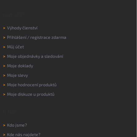
MŮJ ÚČET
>
Výhody členství
>
Přihlášení
/
registrace zdarma
>
Můj účet
>
Moje objednávky a sledování
>
Moje doklady
>
Moje slevy
>
Moje hodnocení produktů
>
Moje diskuze u produktů
O NÁS
>
Kdo jsme?
>
Kde nás najdete?