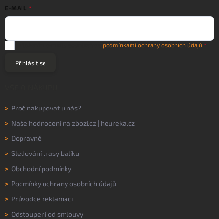
E-MAIL
Vložením e-mailu souhlasíte s
podmínkami ochrany osobních údajů
Přihlásit se
VŠE O NÁKUPU
>
Proč nakupovat u nás?
>
Naše hodnocení na
zbozi.cz
|
heureka.cz
>
Dopravné
>
Sledování trasy balíku
>
Obchodní podmínky
>
Podmínky ochrany osobních údajů
>
Průvodce reklamací
>
Odstoupení od smlouvy