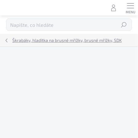
Přejít
na
obsah
Hledat
Škrabáky, hladítka na brusné mřížky, brusné mřížky, SDK