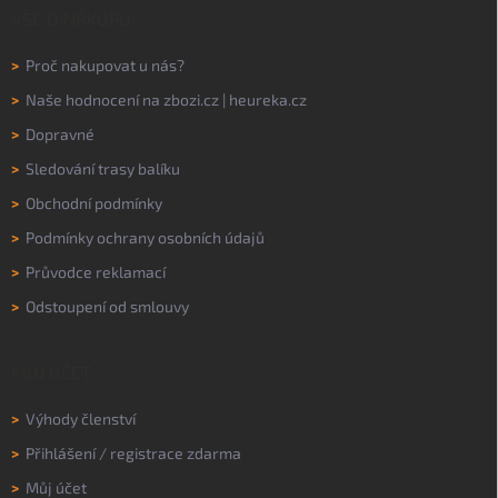
VŠE O NÁKUPU
>
Proč nakupovat u nás?
>
Naše hodnocení na
zbozi.cz
|
heureka.cz
>
Dopravné
>
Sledování trasy balíku
>
Obchodní podmínky
>
Podmínky ochrany osobních údajů
>
Průvodce reklamací
>
Odstoupení od smlouvy
MŮJ ÚČET
>
Výhody členství
>
Přihlášení
/
registrace zdarma
>
Můj účet