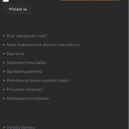
Přihlásit se
VŠE O NÁKUPU
>
Proč nakupovat u nás?
>
Naše hodnocení na
zbozi.cz
|
heureka.cz
>
Dopravné
>
Sledování trasy balíku
>
Obchodní podmínky
>
Podmínky ochrany osobních údajů
>
Průvodce reklamací
>
Odstoupení od smlouvy
MŮJ ÚČET
>
Výhody členství