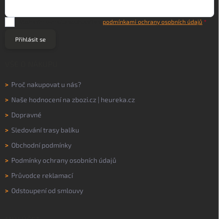
Vložením e-mailu souhlasíte s
podmínkami ochrany osobních údajů
Přihlásit se
VŠE O NÁKUPU
>
Proč nakupovat u nás?
>
Naše hodnocení na
zbozi.cz
|
heureka.cz
>
Dopravné
>
Sledování trasy balíku
>
Obchodní podmínky
>
Podmínky ochrany osobních údajů
>
Průvodce reklamací
>
Odstoupení od smlouvy