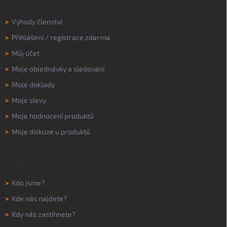
MŮJ ÚČET
>
Výhody členství
>
Přihlášení
/
registrace zdarma
>
Můj účet
>
Moje objednávky a sledování
>
Moje doklady
>
Moje slevy
>
Moje hodnocení produktů
>
Moje diskuze u produktů
O NÁS
>
Kdo jsme?
>
Kde nás najdete?
>
Kdy nás zastihnete?