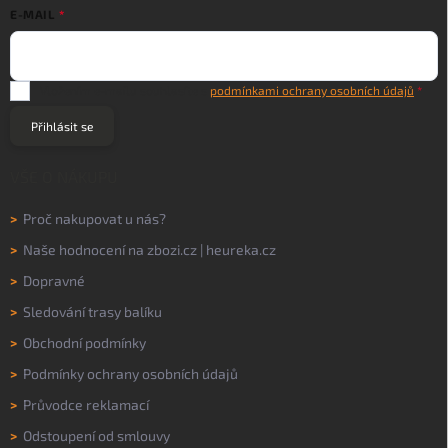
E-MAIL
Vložením e-mailu souhlasíte s
podmínkami ochrany osobních údajů
Přihlásit se
VŠE O NÁKUPU
>
Proč nakupovat u nás?
>
Naše hodnocení na
zbozi.cz
|
heureka.cz
>
Dopravné
>
Sledování trasy balíku
>
Obchodní podmínky
>
Podmínky ochrany osobních údajů
>
Průvodce reklamací
>
Odstoupení od smlouvy