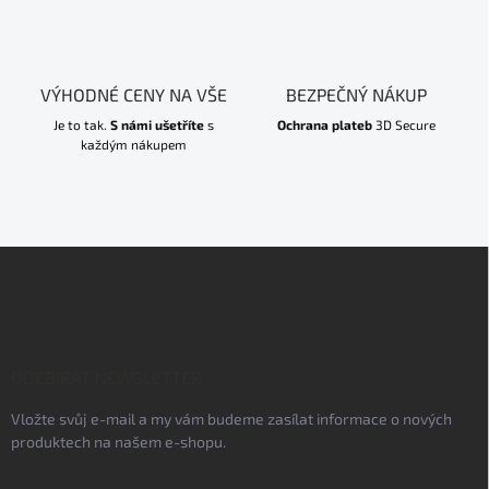
VÝHODNÉ CENY NA VŠE
BEZPEČNÝ NÁKUP
Je to tak.
S námi ušetříte
s
Ochrana plateb
3D Secure
každým nákupem
Z
á
p
a
t
í
ODEBÍRAT NEWSLETTER
Vložte svůj e-mail a my vám budeme zasílat informace o nových
produktech na našem e-shopu.