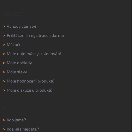
MŮJ ÚČET
>
Výhody členství
>
Přihlášení
/
registrace zdarma
>
Můj účet
>
Moje objednávky a sledování
>
Moje doklady
>
Moje slevy
>
Moje hodnocení produktů
>
Moje diskuze u produktů
O NÁS
>
Kdo jsme?
>
Kde nás najdete?